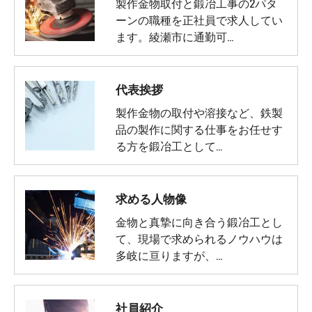
製作金物取付と鍛冶工事の2パタ
ーンの職種を正社員で求人してい
ます。綾瀬市に通勤可…
代表挨拶
製作金物の取付や溶接など、鉄製
品の製作に関する仕事をお任せす
る方を鍛冶工として…
求める人物像
金物と真摯に向き合う鍛冶工とし
て、現場で求められるノウハウは
多岐に亘りますが、…
社員紹介