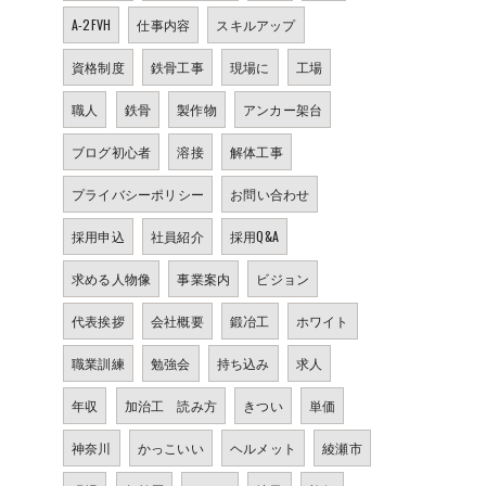
A-2FVH
仕事内容
スキルアップ
資格制度
鉄骨工事
現場に
工場
職人
鉄骨
製作物
アンカー架台
ブログ初心者
溶接
解体工事
プライバシーポリシー
お問い合わせ
採用申込
社員紹介
採用Q&A
求める人物像
事業案内
ビジョン
代表挨拶
会社概要
鍛冶工
ホワイト
職業訓練
勉強会
持ち込み
求人
年収
加治工 読み方
きつい
単価
神奈川
かっこいい
ヘルメット
綾瀬市