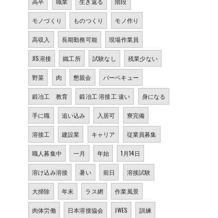
高卒
職業
生き返る
階段
モノづくり
ものつくり
モノ作り
高収入
長期勤務可能
現場作業員
JIS溶接
鐵工所
試験なし
残業少ない
野菜
肉
懇親会
バーベキュー
鍛冶工 教育
鍛冶工 溶接工 違い
身になる
手に職
追い込み
入居可
寮完備
溶接工
建設業
キャリア
従業員募集
職人募集中
一月
年始
1月14日
溶け込み溶接
暑い
前日
溶接試験
大掃除
年末
ラス網
作業風景
肉体労働
日本溶接協会
JWES
訓練