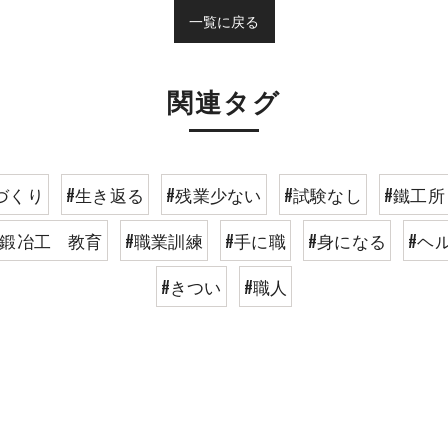
一覧に戻る
関連タグ
づくり
#生き返る
#残業少ない
#試験なし
#鐵工所
#鍛冶工 教育
#職業訓練
#手に職
#身になる
#ヘ
#きつい
#職人