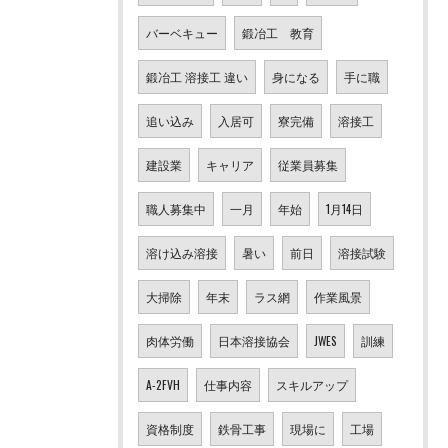
バーベキュー
鍛冶工 教育
鍛冶工 溶接工 違い
身になる
手に職
追い込み
入居可
寮完備
溶接工
建設業
キャリア
従業員募集
職人募集中
一月
年始
1月14日
溶け込み溶接
暑い
前日
溶接試験
大掃除
年末
ラス網
作業風景
肉体労働
日本溶接協会
JWES
訓練
A-2FVH
仕事内容
スキルアップ
資格制度
鉄骨工事
現場に
工場