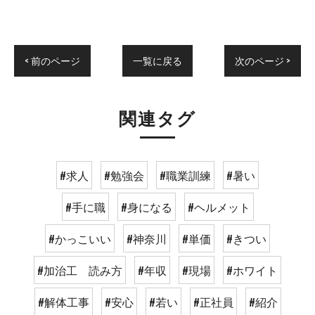
< 前のページ
一覧に戻る
次のページ >
関連タグ
#求人
#勉強会
#職業訓練
#暑い
#手に職
#身になる
#ヘルメット
#かっこいい
#神奈川
#単価
#きつい
#加治工 読み方
#年収
#現場
#ホワイト
#解体工事
#安心
#若い
#正社員
#紹介