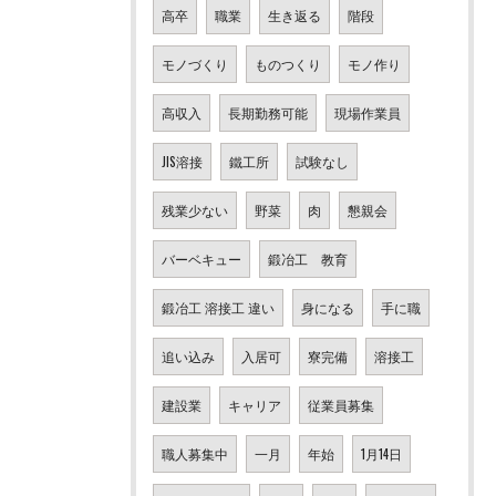
高卒
職業
生き返る
階段
モノづくり
ものつくり
モノ作り
高収入
長期勤務可能
現場作業員
JIS溶接
鐵工所
試験なし
残業少ない
野菜
肉
懇親会
バーベキュー
鍛冶工 教育
鍛冶工 溶接工 違い
身になる
手に職
追い込み
入居可
寮完備
溶接工
建設業
キャリア
従業員募集
職人募集中
一月
年始
1月14日