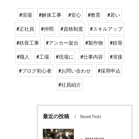
#現場
#解体工事
#安心
#教育
#若い
#正社員
#仲間
#資格制度
#スキルアップ
#鉄骨工事
#アンカー架台
#製作物
#鉄骨
#職人
#工場
#現場に
#仕事内容
#溶接
#ブログ初心者
#お問い合わせ
#採用申込
#社員紹介
最近の投稿
Recent Posts