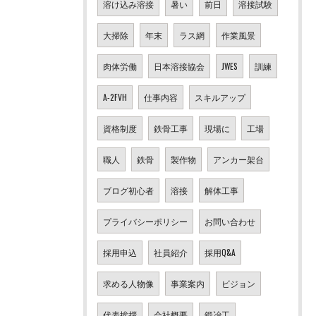
溶け込み溶接
暑い
前日
溶接試験
大掃除
年末
ラス網
作業風景
肉体労働
日本溶接協会
JWES
訓練
A-2FVH
仕事内容
スキルアップ
資格制度
鉄骨工事
現場に
工場
職人
鉄骨
製作物
アンカー架台
ブログ初心者
溶接
解体工事
プライバシーポリシー
お問い合わせ
採用申込
社員紹介
採用Q&A
求める人物像
事業案内
ビジョン
代表挨拶
会社概要
鍛冶工