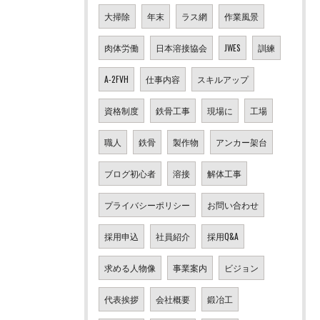
大掃除
年末
ラス網
作業風景
肉体労働
日本溶接協会
JWES
訓練
A-2FVH
仕事内容
スキルアップ
資格制度
鉄骨工事
現場に
工場
職人
鉄骨
製作物
アンカー架台
ブログ初心者
溶接
解体工事
プライバシーポリシー
お問い合わせ
採用申込
社員紹介
採用Q&A
求める人物像
事業案内
ビジョン
代表挨拶
会社概要
鍛冶工