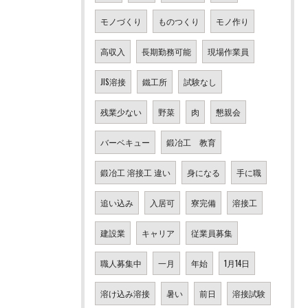
モノづくり
ものつくり
モノ作り
高収入
長期勤務可能
現場作業員
JIS溶接
鐵工所
試験なし
残業少ない
野菜
肉
懇親会
バーベキュー
鍛冶工 教育
鍛冶工 溶接工 違い
身になる
手に職
追い込み
入居可
寮完備
溶接工
建設業
キャリア
従業員募集
職人募集中
一月
年始
1月14日
溶け込み溶接
暑い
前日
溶接試験